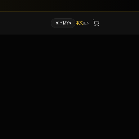
🇲🇾
MY
▾
中文
|
EN